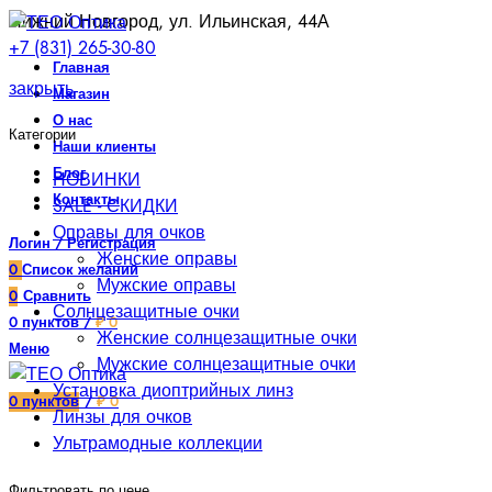
Нижний Новгород, ул. Ильинская, 44А
+7 (831) 265-30-80
Главная
закрыть
Магазин
О нас
Категории
Наши клиенты
Блог
НОВИНКИ
Контакты
SALE - СКИДКИ
Оправы для очков
Логин / Регистрация
Женские оправы
0
Список желаний
Мужские оправы
0
Сравнить
Солнцезащитные очки
0
пунктов
/
₽
0
Женские солнцезащитные очки
Меню
Мужские солнцезащитные очки
Установка диоптрийных линз
0
пунктов
/
₽
0
Линзы для очков
Ультрамодные коллекции
Фильтровать по цене