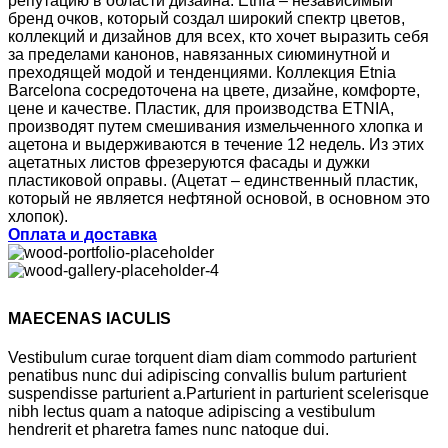
репутацию в области дизайна. Etnia – независимый
бренд очков, который создал широкий спектр цветов,
коллекций и дизайнов для всех, кто хочет выразить себя
за пределами канонов, навязанных сиюминутной и
преходящей модой и тенденциями. Коллекция Etnia
Barcelona сосредоточена на цвете, дизайне, комфорте,
цене и качестве. Пластик, для производства ETNIA,
производят путем смешивания измельченного хлопка и
ацетона и выдерживаются в течение 12 недель. Из этих
ацетатных листов фрезеруются фасады и дужки
пластиковой оправы. (Ацетат – единственный пластик,
который не является нефтяной основой, в основном это
хлопок).
Оплата и доставка
MAECENAS IACULIS
Vestibulum curae torquent diam diam commodo parturient
penatibus nunc dui adipiscing convallis bulum parturient
suspendisse parturient a.Parturient in parturient scelerisque
nibh lectus quam a natoque adipiscing a vestibulum
hendrerit et pharetra fames nunc natoque dui.