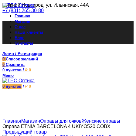
Нижний Новгород, ул. Ильинская, 44А
+7 (831) 265-30-80
Главная
Магазин
О нас
Наши клиенты
Блог
Контакты
Логин / Регистрация
0
Список желаний
0
Сравнить
0
пунктов
/
₽
0
Меню
0
пунктов
/
₽
0
Увеличить
Главная
Магазин
Оправы для очков
Женские оправы
Оправа ETNIA BARCELONA 4 UKIYO520 COBX
Предыдущий товар