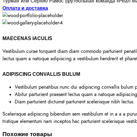
Турман или Серхио Рамос (футбольная команда «Реал Ма
Оплата и доставка
MAECENAS IACULIS
Vestibulum curae torquent diam diam commodo parturient penatibus
lectus quam a natoque adipiscing a vestibulum hendrerit et phar
ADIPISCING CONVALLIS BULUM
Vestibulum penatibus nunc dui adipiscing convallis bulum p
Abitur parturient praesent lectus quam a natoque adipiscin
Diam parturient dictumst parturient scelerisque nibh lectus.
Scelerisque adipiscing bibendum sem vestibulum et in a a a purus 
tristique elementum nam inceptos hac parturient scelerisque vestib
Похожие товары