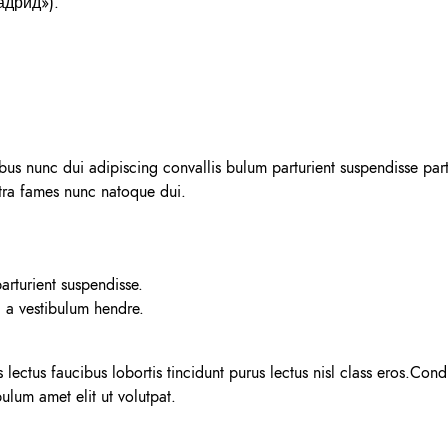
дрид»).
 nunc dui adipiscing convallis bulum parturient suspendisse parturi
etra fames nunc natoque dui.
arturient suspendisse.
g a vestibulum hendre.
lectus faucibus lobortis tincidunt purus lectus nisl class eros.Co
ulum amet elit ut volutpat.