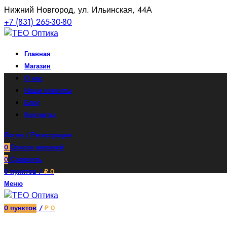
Нижний Новгород, ул. Ильинская, 44А
+7 (831) 265-30-80
Главная
Магазин
О нас
Наши клиенты
Блог
Контакты
Логин / Регистрация
0
Список желаний
0
Сравнить
0
пунктов
/
₽
0
Меню
0
пунктов
/
₽
0