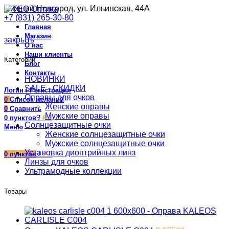
Нижний Новгород, ул. Ильинская, 44А
+7 (831) 265-30-80
Главная
Магазин
закрыть
О нас
Наши клиенты
Категории
Блог
Контакты
НОВИНКИ
SALE - СКИДКИ
Логин / Регистрация
Оправы для очков
0
Список желаний
Женские оправы
0
Сравнить
Мужские оправы
0
пунктов
/
₽
0
Солнцезащитные очки
Меню
Женские солнцезащитные очки
Мужские солнцезащитные очки
Установка диоптрийных линз
0
пунктов
/
₽
0
Линзы для очков
Ультрамодные коллекции
Товары