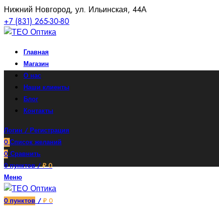
Нижний Новгород, ул. Ильинская, 44А
+7 (831) 265-30-80
Главная
Магазин
О нас
Наши клиенты
Блог
Контакты
Логин / Регистрация
0
Список желаний
0
Сравнить
0
пунктов
/
₽
0
Меню
0
пунктов
/
₽
0