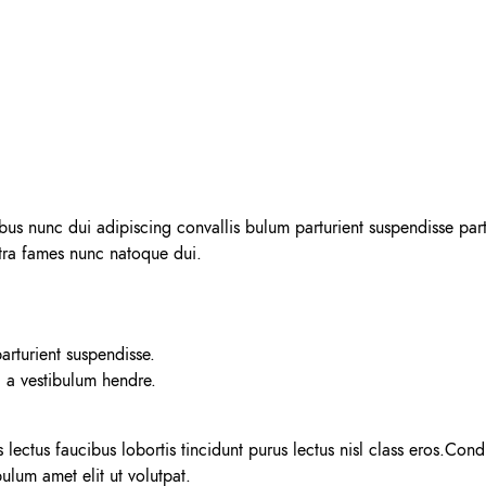
 nunc dui adipiscing convallis bulum parturient suspendisse parturi
etra fames nunc natoque dui.
arturient suspendisse.
g a vestibulum hendre.
lectus faucibus lobortis tincidunt purus lectus nisl class eros.Co
ulum amet elit ut volutpat.