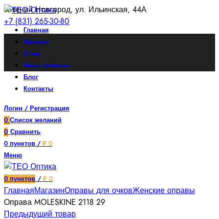
Нижний Новгород, ул. Ильинская, 44А
+7 (831) 265-30-80
Главная
Магазин
О нас
Наши клиенты
Блог
Контакты
Логин / Регистрация
0
Список желаний
0
Сравнить
0
пунктов
/
₽
0
Меню
Увеличить
0
пунктов
/
₽
0
Главная
Магазин
Оправы для очков
Женские оправы
Оправа MOLESKINE 2118 29
Предыдущий товар