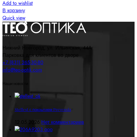
Add to wishlist
В корзину
Quick view
Нижний Новгород, ул. Ильинская, 44А
Парковка для клиентов во дворе
+7 (831) 265-30-80
info@teo-optik.com
Наши новости
Stellest с покрытием Prevensia
12.05.2026
Нет комментариев