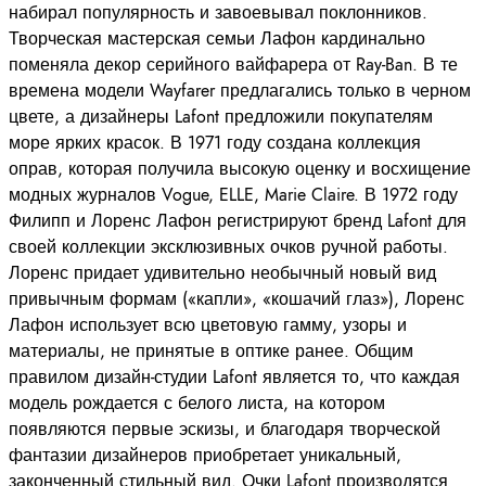
набирал популярность и завоевывал поклонников.
Творческая мастерская семьи Лафон кардинально
поменяла декор серийного вайфарера от Ray-Ban. В те
времена модели Wayfarer предлагались только в черном
цвете, а дизайнеры Lafont предложили покупателям
море ярких красок. В 1971 году создана коллекция
оправ, которая получила высокую оценку и восхищение
модных журналов Vogue, ELLE, Marie Claire. В 1972 году
Филипп и Лоренс Лафон регистрируют бренд Lafont для
своей коллекции эксклюзивных очков ручной работы.
Лоренс придает удивительно необычный новый вид
привычным формам («капли», «кошачий глаз»), Лоренс
Лафон использует всю цветовую гамму, узоры и
материалы, не принятые в оптике ранее. Общим
правилом дизайн-студии Lafont является то, что каждая
модель рождается с белого листа, на котором
появляются первые эскизы, и благодаря творческой
фантазии дизайнеров приобретает уникальный,
законченный стильный вид. Очки Lafont производятся