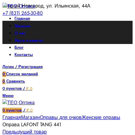
Нижний Новгород, ул. Ильинская, 44А
+7 (831) 265-30-80
Главная
Магазин
О нас
Наши клиенты
Блог
Контакты
Логин / Регистрация
0
Список желаний
0
Сравнить
0
пунктов
/
₽
0
Меню
Увеличить
0
пунктов
/
₽
0
Главная
Магазин
Оправы для очков
Женские оправы
Оправа LAFONT TANG 441
Предыдущий товар