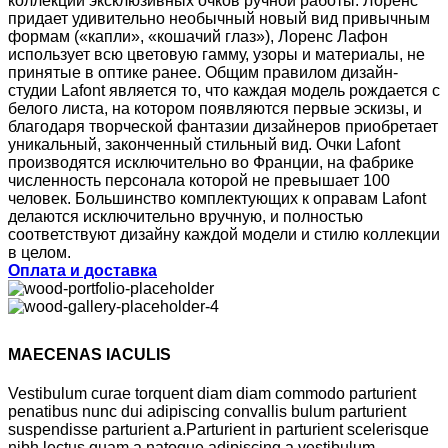
коллекции эксклюзивных очков ручной работы. Лоренс
придает удивительно необычный новый вид привычным
формам («капли», «кошачий глаз»), Лоренс Лафон
использует всю цветовую гамму, узоры и материалы, не
принятые в оптике ранее. Общим правилом дизайн-
студии Lafont является то, что каждая модель рождается с
белого листа, на котором появляются первые эскизы, и
благодаря творческой фантазии дизайнеров приобретает
уникальный, законченный стильный вид. Очки Lafont
производятся исключительно во Франции, на фабрике
численность персонала которой не превышает 100
человек. Большинство комплектующих к оправам Lafont
делаются исключительно вручную, и полностью
соответствуют дизайну каждой модели и стилю коллекции
в целом.
Оплата и доставка
MAECENAS IACULIS
Vestibulum curae torquent diam diam commodo parturient
penatibus nunc dui adipiscing convallis bulum parturient
suspendisse parturient a.Parturient in parturient scelerisque
nibh lectus quam a natoque adipiscing a vestibulum