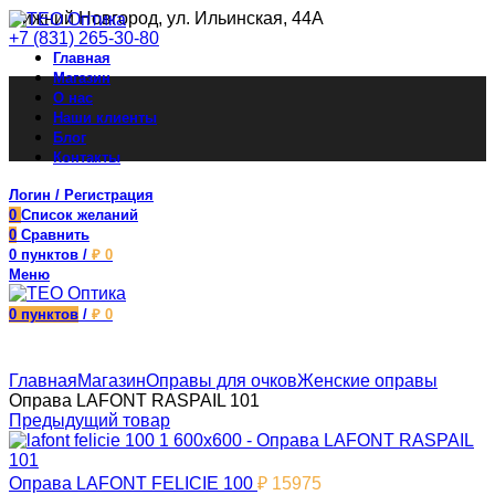
Нижний Новгород, ул. Ильинская, 44А
+7 (831) 265-30-80
Главная
Магазин
О нас
Наши клиенты
Блог
Контакты
Логин / Регистрация
0
Список желаний
0
Сравнить
0
пунктов
/
₽
0
Меню
0
пунктов
/
₽
0
Увеличить
Главная
Магазин
Оправы для очков
Женские оправы
Оправа LAFONT RASPAIL 101
Предыдущий товар
Оправа LAFONT FELICIE 100
₽
15975