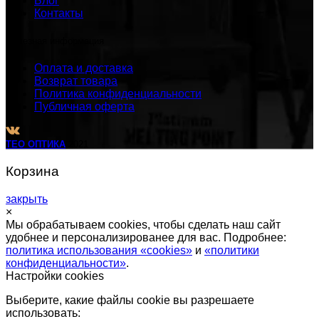
Блог
Контакты
Полезная информация
Оплата и доставка
Возврат товара
Политика конфиденциальности
Публичная оферта
TEO ОПТИКА
2021
Корзина
закрыть
×
Мы обрабатываем cookies, чтобы сделать наш сайт
удобнее и персонализированее для вас. Подробнее:
политика использования «cookies»
и
«политики
конфиденциальности»
.
Настройки cookies
Выберите, какие файлы cookie вы разрешаете
использовать: