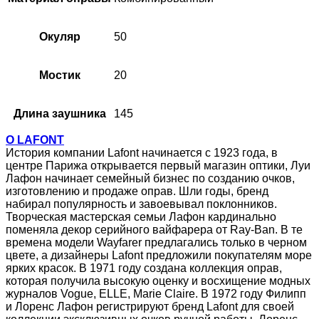
Окуляр
50
Мостик
20
Длина заушника
145
О LAFONT
История компании Lafont начинается с 1923 года, в
центре Парижа открывается первый магазин оптики, Луи
Лафон начинает семейный бизнес по созданию очков,
изготовлению и продаже оправ. Шли годы, бренд
набирал популярность и завоевывал поклонников.
Творческая мастерская семьи Лафон кардинально
поменяла декор серийного вайфарера от Ray-Ban. В те
времена модели Wayfarer предлагались только в черном
цвете, а дизайнеры Lafont предложили покупателям море
ярких красок. В 1971 году создана коллекция оправ,
которая получила высокую оценку и восхищение модных
журналов Vogue, ELLE, Marie Claire. В 1972 году Филипп
и Лоренс Лафон регистрируют бренд Lafont для своей