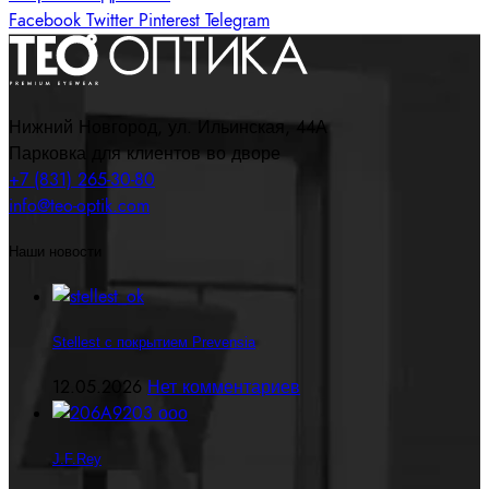
Facebook
Twitter
Pinterest
Telegram
Нижний Новгород, ул. Ильинская, 44А
Парковка для клиентов во дворе
+7 (831) 265-30-80
info@teo-optik.com
Наши новости
Stellest с покрытием Prevensia
12.05.2026
Нет комментариев
J.F.Rey