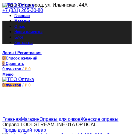
Нижний Новгород, ул. Ильинская, 44А
+7 (831) 265-30-80
Главная
Магазин
О нас
Наши клиенты
Блог
Контакты
Логин / Регистрация
0
Список желаний
0
Сравнить
0
пунктов
/
₽
0
Меню
0
пунктов
/
₽
0
Увеличить
Главная
Магазин
Оправы для очков
Женские оправы
Оправа LOOL STREAMLINE 01A OPTICAL
Предыдущий товар