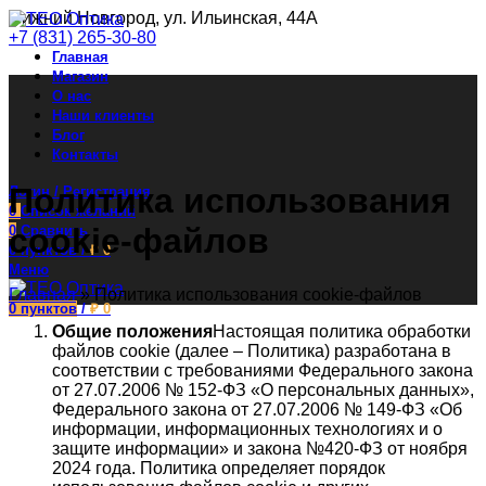
Нижний Новгород, ул. Ильинская, 44А
+7 (831) 265-30-80
Главная
Магазин
О нас
Наши клиенты
Блог
Контакты
Политика использования
Логин / Регистрация
0
Список желаний
cookie-файлов
0
Сравнить
0
пунктов
/
₽
0
Меню
Главная
»
Политика использования cookie-файлов
0
пунктов
/
₽
0
Общие положения
Настоящая политика обработки
файлов cookie (далее – Политика) разработана в
соответствии с требованиями Федерального закона
от 27.07.2006 № 152-ФЗ «О персональных данных»,
Федерального закона от 27.07.2006 № 149-ФЗ «Об
информации, информационных технологиях и о
защите информации» и закона №420-ФЗ от ноября
2024 года. Политика определяет порядок